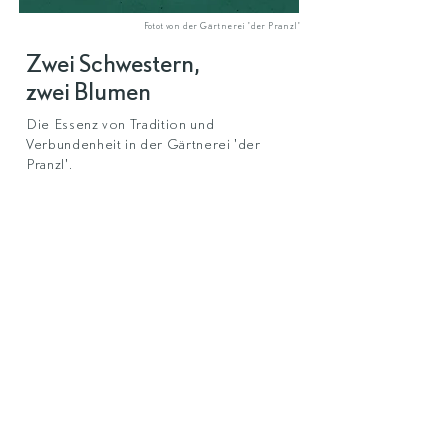
Fotot von der Gärtnerei 'der Pranzl'
Zwei Schwestern,
zwei Blumen
Die Essenz von Tradition und
Verbundenheit in der Gärtnerei 'der
Pranzl'.
Für dieses Branding war die Dualität
ein wichtiger Teil des Konzepts:
'Floristik & Genuss', Emeraldgrün und
Zartrosa. Die beiden Blumen im neuen
Logo symbolisieren die Schwestern
und stehen für ihre Leidenschaft,
Kreativität und die Liebe zur Floristik.
derpranzl.com