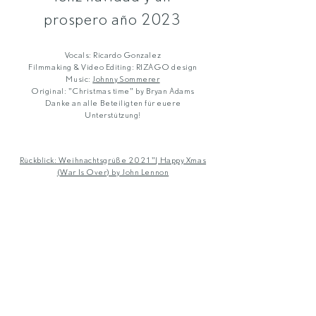
prospero año 2023
Vocals: Ricardo Gonzalez
Filmmaking & Video Editing: RIZAGO design
Music:
Johnny Sommerer
Original: "Christmas time" by Bryan Adams
Danke an alle Beteiligten für euere
Unterstützung!
Rückblick: Weihnachtsgrüße 2021"| Happy Xmas
(War Is Over) by John Lennon