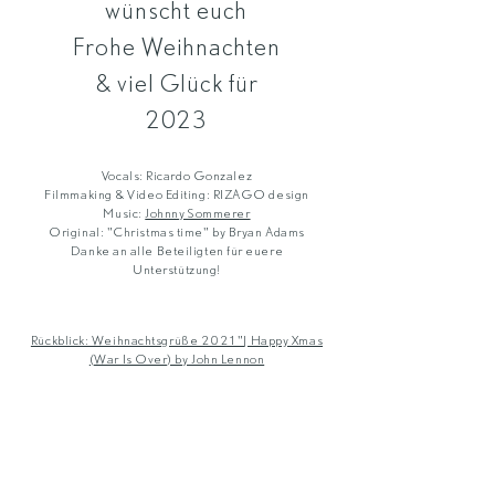
wünscht euch
Frohe Weihnachten
& viel Glück für
2023
Vocals: Ricardo Gonzalez
Filmmaking & Video Editing: RIZAGO design
Music:
Johnny Sommerer
Original: "Christmas time" by Bryan Adams
Danke an alle Beteiligten für euere
Unterstützung!
Rückblick: Weihnachtsgrüße 2021"| Happy Xmas
(War Is Over) by John Lennon